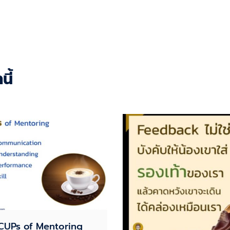
ี้
CUPs of Mentoring