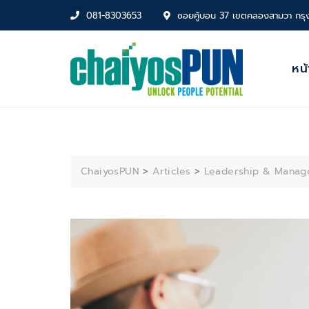
Skip
081-8303653
ซอยคู้บอน 37 เขตคลองสามวา กรุ
to
content
หน
ChaiyosPUN
>
Articles
>
Leadership & Manag