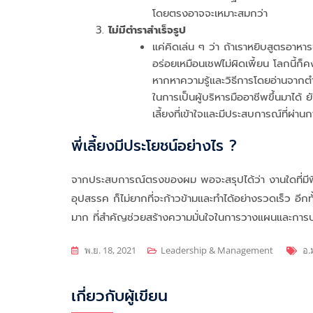
โดยตรงอาจจะเหมาะสมกว่า
ไม่มีตำราสำเร็จรูป
แค่คิดเล่น ๆ ว่า ถ้าเราหยิบสูตรอาห
อร่อยเหมือนเชฟไม่ผิดเพี้ยน โลกนี้ก็
หากหาความรู้และวิธีการโดยอ่านจากตำ
ในการเป็นผู้บริหารมืออาชีพขึ้นมาได้ ย
เลี้ยงที่เข้าใจและมีประสบการณ์ที่ผ่าน
พี่เลี้ยงมีประโยชน์อย่างไร ?
จากประสบการณ์ตรงของผม พอจะสรุปได้ว่า งานใดที่มีพี่เ
อุปสรรค ก็ไม่ยากที่จะก้าวข้ามและทำได้อย่างรวดเร็ว อีก
มาก ที่สำคัญช่วยสร้างความมั่นใจในการวางแผนและการบ
Ta
พ.ย. 18, 2021
Leadership & Management
อ.
เกี่ยวกับผู้เขียน