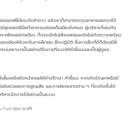
ารของเชฟฝีมือระดับห้าดาว แล้วเราก็สามารถปรุงอาหารออกมาได้
คงมีสุดยอดฝีมือทำอาหารอร่อยเต็มเมืองไปหมด ผู้บริหารก็เช่นกัน
ราเพียงอย่างเดียว ก็น่าจะยังไม่เพียงพอและยังไม่เกิดความพร้อม
ังคงต้องให้เวลาในการฝึกฝน ฝึกปฏิบัติ ซึ่งการฝึกที่ดีก็ต้องมีพี่
การบ่มเพาะมาเป็นอย่างดีในการที่จะมาให้คำชี้แนะและเป็นผู้ดูแล
ลี้ยงหรือหัวหน้าคอยให้คำปรึกษา คำชี้แนะ หากเกิดปัญหาหรือมี
ทั้งยังช่วยลดการสูญเสีย และการผิดพลาดต่าง ๆ ที่จะเกิดขึ้นได้
ริหารจัดการได้อย่างเป็นระบบ
gs
มาโนช เลิศสาครศิริ