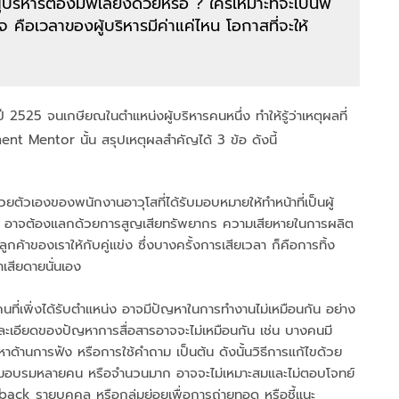
บริหารต้องมีพี่เลี้ยงด้วยหรือ ? ใครเหมาะที่จะเป็นพี่
จ คือเวลาของผู้บริหารมีค่าแค่ไหน โอกาสที่จะให้
ปี 2525 จนเกษียณในตำแหน่งผู้บริหารคนหนึ่ง ทำให้รู้ว่าเหตุผลที่
ment Mentor นั้น สรุปเหตุผลสำคัญได้ 3 ข้อ ดังนี้
ตัวเองของพนักงานอาวุโสที่ได้รับมอบหมายให้ทำหน้าที่เป็นผู้
 ๆ อาจต้องแลกด้วยการสูญเสียทรัพยากร ความเสียหายในการผลิต
ูกค้าของเราให้กับคู่แข่ง ซึ่งบางครั้งการเสียเวลา ก็คือการทิ้ง
เสียดายนั่นเอง
ที่เพิ่งได้รับตำแหน่ง อาจมีปัญหาในการทำงานไม่เหมือนกัน อย่าง
ายละเอียดของปัญหาการสื่อสารอาจจะไม่เหมือนกัน เช่น บางคนมี
ด้านการฟัง หรือการใช้คำถาม เป็นต้น ดังนั้นวิธีการแก้ไขด้วย
้าร่วมอบรมหลายคน หรือจำนวนมาก อาจจะไม่เหมาะสมและไม่ตอบโจทย์
back รายบุคคล หรือกลุ่มย่อยเพื่อการถ่ายทอด หรือชี้แนะ