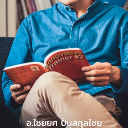
อ.ไชยยศ ปั้นสกุลไชย