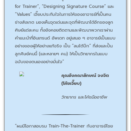
for Trainer”, “Designing Signature Course” และ
“Values” เจี๊ยบประทับใจในการให้ของอาจารย์ที่เป็นคน
ช่างสังเกต มองเห็นจุดเด่นและจุดที่พัฒนาได้อีกของลูก
ศิษย์แต่ละคน ทั้งยังคอยติดตามและพัฒนาพวกเราผ่าน
คำแนะนำที่อินเทรนด์ อัพเดท อยู่เสมอ ๆ อาจารย์เป็นแบบ
อย่างของผู้ให้อย่างแท้จริง เป็น “ลมใต้ปีก” ที่ส่งและปั้น
ลูกศิษย์คนนี้ (และหลายๆ คน) ให้เป็นวิทยากรในแบบ
ฉบับของตนเองอย่างมั่นใจ”
คุณอังคณาลักษณ์ จงจิต
(โค้ชเจี๊ยบ)
วิทยากร และโค้ชมืออาชีพ
“ผมมีโอกาสอบรม Train-The-Trainer กับอาจารย์ไชย