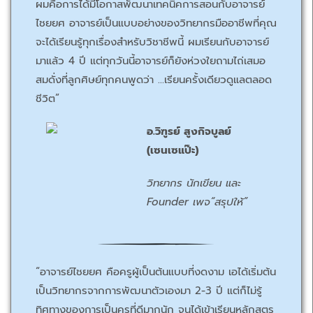
ผมคือการได้มีโอกาสพัฒนาเทคนิคการสอนกับอาจารย์
ไชยยศ อาจารย์เป็นแบบอย่างของวิทยากรมืออาชีพที่คุณ
จะได้เรียนรู้ทุกเรื่องสำหรับวิชาชีพนี้ ผมเรียนกับอาจารย์
มาแล้ว 4 ปี แต่ทุกวันนี้อาจารย์ก็ยังห่วงใยถามไถ่เสมอ
สมดั่งที่ลูกศิษย์ทุกคนพูดว่า …เรียนครั้งเดียวดูแลตลอด
ชีวิต”
อ.วิฑูรย์ สูงกิจบูลย์
(เซนเซแป๊ะ)
วิทยากร นักเขียน และ
Founder เพจ“สรุปให้”
“อาจารย์ไชยยศ คือครูผู้เป็นต้นแบบที่งดงาม เอได้เริ่มต้น
เป็นวิทยากรจากการพัฒนาตัวเองมา 2-3 ปี แต่ก็ไม่รู้
ทิศทางของการเป็นครูที่ดีมากนัก จนได้เข้าเรียนหลักสูตร