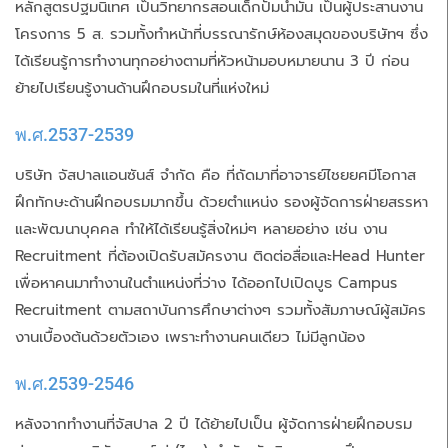
หลักสูตรปฐมนิเทศ เป็นวิทยากรสอนเด็กปั๊มน้ำมัน เป็นผู้ประสานงาน
โครงการ 5 ส. รวมทั้งทำหน้าที่บรรณารักษ์ห้องสมุดของบริษัทฯ ซึ่ง
ได้เรียนรู้การทำงานทุกอย่างตามที่หัวหน้ามอบหมายนาน 3 ปี ก่อน
ย้ายไปเรียนรู้งานด้านฝึกอบรมในที่แห่งใหม่
พ.ศ.2537-2539
บริษัท จัสปาลแอนซันส์ จำกัด คือ ที่ถัดมาที่อาจารย์ไชยยศมีโอกาส
ฝึกทักษะด้านฝึกอบรมมากขึ้น ด้วยตำแหน่ง รองผู้จัดการฝ่ายสรรหา
และพัฒนาบุคคล ทำให้ได้เรียนรู้สิ่งใหม่ๆ หลายอย่าง เช่น งาน
Recruitment ที่ต้องเปิดรับสมัครงาน ติดต่อสื่อและHead Hunter
เพื่อหาคนมาทำงานในตำแหน่งที่ว่าง ได้ออกไปเปิดบูธ Campus
Recruitment ตามสถาบันการศึกษาต่างๆ รวมทั้งสัมภาษณ์ผู้สมัคร
งานเบื้องต้นด้วยตัวเอง เพราะทำงานคนเดียว ไม่มีลูกน้อง
พ.ศ.2539-2546
หลังจากทำงานที่จัสปาล 2 ปี ได้ย้ายไปเป็น ผู้จัดการฝ่ายฝึกอบรม