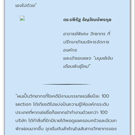
เองไปด้วย”
ดร.รพีรัฐ ธัญวัฒน์พรกุล
อาจารย์พิเศษ วิทยากร ที่
ปรึกษาด้านบริหารจัดการ
องค์กร
และเจ้าของเพจ “มนุษย์เงิน
เดือนพันธุ์ใหม่”
“ผมเป็นวิทยากรที่โชคดีมีงานบรรยายเฉลี่ยปีละ 100
section ได้เกียรติไปแบ่งปันความรู้ให้องค์กรระดับ
ประเทศที่หากเอ่ยชื่อก็อยากเข้าทำงานด้วยกว่า 100
บริษัท ได้ทำสิ่งที่รักมีรายได้พอดูแลครอบครัวและมีเวลา
พักผ่อนมากขึ้น จุดเริ่มต้นสำคัญในเส้นทางวิทยากรของ