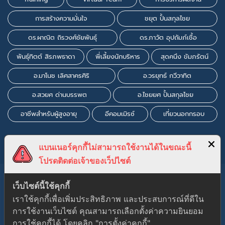
การสร้างความมั่นใจ
ชยุต ปั้นสกุลไชย
ดร.ผาณิต ถิรวงศ์ชัยพันธุ์
ดร.ภาวัต อุปถัมภ์เชื้อ
พันธุ์ทิตต์ สิรภพธาดา
พี่เลี้ยงนักบริหาร
สุดคนึง ขัมภรัตน์
อ.มาโนช เลิศสาครศิริ
อ.วรยุทธ์ กวีวาทิต
อ.สวยศ ด่านบรรพต
อ.ไชยยศ ปั้นสกุลไชย
อาชีพสำหรับผู้สูงอายุ
อีคอมเมิรซ์
เที่ยวนอกกรอบ
แบนเนอร์คุกกี้ไม่สามารถใช้งานได้ในขณะนี้
โปรดติดต่อเจ้าของเว็ปไซต์
เว็บไซต์นี้ใช้คุกกี้
เราใช้คุกกี้เพื่อเพิ่มประสิทธิภาพ และประสบการณ์ที่ดีใน
การใช้งานเว็บไซต์ คุณสามารถเลือกตั้งค่าความยินยอม
Gutener Education Theme by
Keon Themes
การใช้คุกกี้ได้ โดยคลิก "การตั้งค่าคุกกี้"