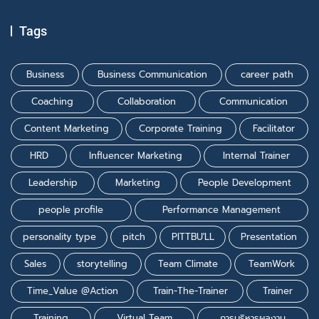
Tags
Business
Business Communication
career path
Coaching
Collaboration
Communication
Content Marketing
Corporate Training
Facilitator
HRD
Influencer Marketing
Internal Trainer
Leadership
Marketing
People Development
people profile
Performance Management
personality type
pitch
PITTBU'LL
Presentation
Sales
storytelling
Team Climate
TeamWork
Time_Value @Action
Train-The-Trainer
Trainer
Training
Virtual Team
การบริหารผลงาน