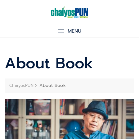
Skip
to
content
MENU
About Book
>
About Book
ChaiyosPUN