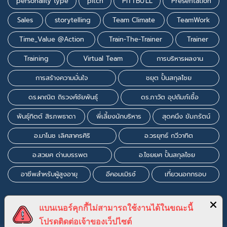
personality type
pitch
PITTBU'LL
Presentation
Sales
storytelling
Team Climate
TeamWork
Time_Value @Action
Train-The-Trainer
Trainer
Training
Virtual Team
การบริหารผลงาน
การสร้างความมั่นใจ
ชยุต ปั้นสกุลไชย
ดร.ผาณิต ถิรวงศ์ชัยพันธุ์
ดร.ภาวัต อุปถัมภ์เชื้อ
พันธุ์ทิตต์ สิรภพธาดา
พี่เลี้ยงนักบริหาร
สุดคนึง ขัมภรัตน์
อ.มาโนช เลิศสาครศิริ
อ.วรยุทธ์ กวีวาทิต
อ.สวยศ ด่านบรรพต
อ.ไชยยศ ปั้นสกุลไชย
อาชีพสำหรับผู้สูงอายุ
อีคอมเมิรซ์
เที่ยวนอกกรอบ
แบนเนอร์คุกกี้ไม่สามารถใช้งานได้ในขณะนี้
โปรดติดต่อเจ้าของเว็ปไซต์