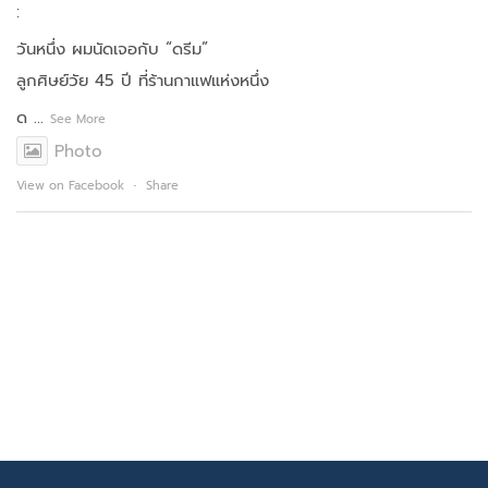
:
วันหนึ่ง ผมนัดเจอกับ “ดรีม”
ลูกศิษย์วัย 45 ปี ที่ร้านกาแฟแห่งหนึ่ง
ด
...
See More
Photo
View on Facebook
·
Share