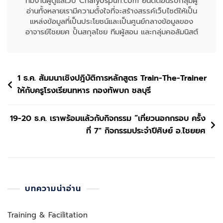
ทีมงานผู้ดูแลเว็บ Chaiyospun.com ยินดีต้อนรับกลุ่มผู้
อ่านทั้งหลายเรามีความตั้งใจที่จะสร้างสรรค์เว็บไซต์ให้เป็น
แหล่งข้อมูลที่เป็นประโยชน์และเป็นศูนย์กลางข้อมูลของ
อาจารย์ไชยยศ ปั้นสกุลไชย ทีมผู้สอน และกลุ่มคอลัมนิสต์
แนะแนว
1 ธ.ค. สัมมนาเชิงปฎิบัติการหลักสูตร Train-The-Trainer
ให้กับครูโรงเรียนทหาร กองทัพบก ชลบุรี
เรื่อง
19-20 ธ.ค. เราพร้อมแล้วกับกิจกรรม “เที่ยวนอกกรอบ ครั้ง
ที่ 7″ กิจกรรมประจำปีศิษย์ อ.ไชยยศ
บทความน่าอ่าน
Training & Facilitation