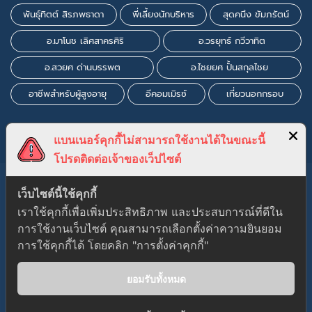
พันธุ์ทิตต์ สิรภพธาดา
พี่เลี้ยงนักบริหาร
สุดคนึง ขัมภรัตน์
อ.มาโนช เลิศสาครศิริ
อ.วรยุทธ์ กวีวาทิต
อ.สวยศ ด่านบรรพต
อ.ไชยยศ ปั้นสกุลไชย
อาชีพสำหรับผู้สูงอายุ
อีคอมเมิรซ์
เที่ยวนอกกรอบ
แบนเนอร์คุกกี้ไม่สามารถใช้งานได้ในขณะนี้
โปรดติดต่อเจ้าของเว็ปไซต์
เว็บไซต์นี้ใช้คุกกี้
เราใช้คุกกี้เพื่อเพิ่มประสิทธิภาพ และประสบการณ์ที่ดีใน
การใช้งานเว็บไซต์ คุณสามารถเลือกตั้งค่าความยินยอม
Gutener Education Theme by
Keon Themes
การใช้คุกกี้ได้ โดยคลิก "การตั้งค่าคุกกี้"
Terms & Conditions
FAQs
Privacy Policy
ยอมรับทั้งหมด